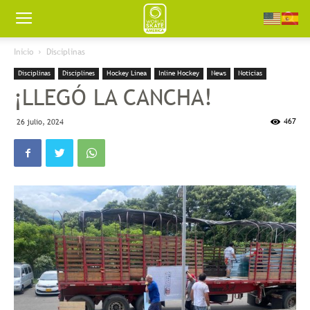
Worldskate
Inicio
Disciplinas
Disciplinas
Disciplines
Hockey Linea
Inline Hockey
News
Noticias
America
¡LLEGÓ LA CANCHA!
467
26 julio, 2024