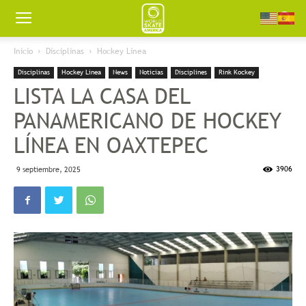
Worldskate
Inicio
Disciplinas
Hockey Linea
Disciplinas
Hockey Linea
News
Noticias
Disciplines
Rink Kockey
America
LISTA LA CASA DEL
PANAMERICANO DE HOCKEY
LÍNEA EN OAXTEPEC
3906
9 septiembre, 2025