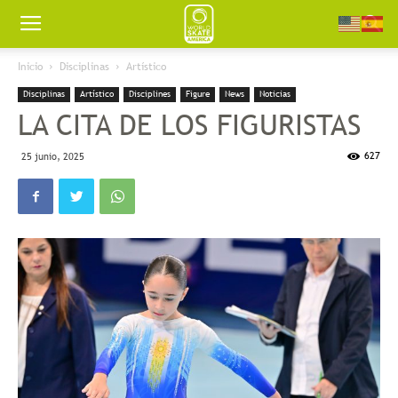
Worldskate
Inicio
Disciplinas
Artístico
Disciplinas
Artístico
Disciplines
Figure
News
Noticias
America
LA CITA DE LOS FIGURISTAS
627
25 junio, 2025