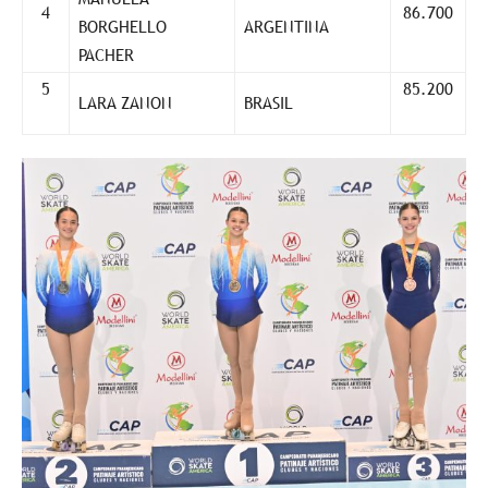
4
86.700
BORGHELLO
ARGENTINA
PACHER
5
85.200
LARA ZANON
BRASIL