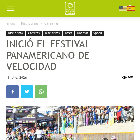
Worldskate
Inicio
Disciplinas
Carreras
Disciplinas
Carreras
Disciplines
News
Noticias
Speed
America
INICIÓ EL FESTIVAL
PANAMERICANO DE
VELOCIDAD
501
1 julio, 2026