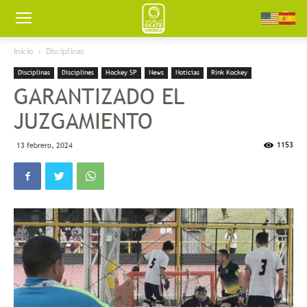
Worldskate
Inicio
Disciplinas
Disciplinas
Disciplines
Hockey SP
News
Noticias
Rink Kockey
America
GARANTIZADO EL
JUZGAMIENTO
1153
13 febrero, 2024