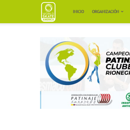
Worldskate
INICIO
ORGANIZACIÓN
America