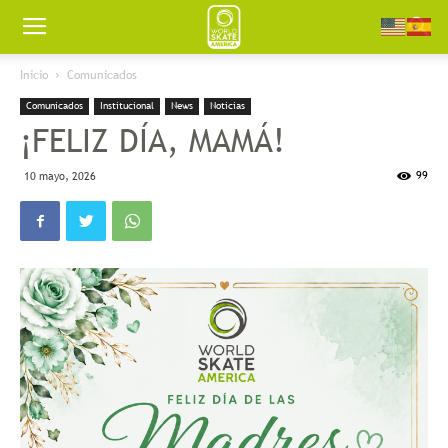
Worldskate
Inicio
Comunicados
Comunicados
Institucional
News
Noticias
America
¡FELIZ DÍA, MAMÁ!
99
10 mayo, 2026