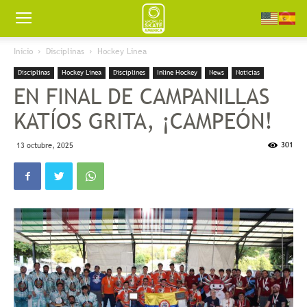
Worldskate
Inicio
Disciplinas
Hockey Linea
Disciplinas
Hockey Linea
Disciplines
Inline Hockey
News
Noticias
America
EN FINAL DE CAMPANILLAS
KATÍOS GRITA, ¡CAMPEÓN!
301
13 octubre, 2025