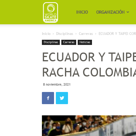
Worldskate
INICIO
ORGANIZACIÓN
Inicio
Disciplinas
Carreras
ECUADOR Y TAIPEI CO
America
Disciplinas
Carreras
Noticias
ECUADOR Y TAIP
RACHA COLOMBI
8 noviembre, 2021