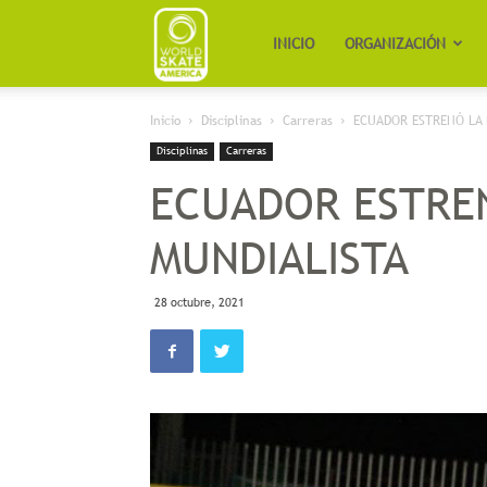
Worldskate
INICIO
ORGANIZACIÓN
Inicio
Disciplinas
Carreras
ECUADOR ESTRENÓ LA 
America
Disciplinas
Carreras
ECUADOR ESTREN
MUNDIALISTA
28 octubre, 2021