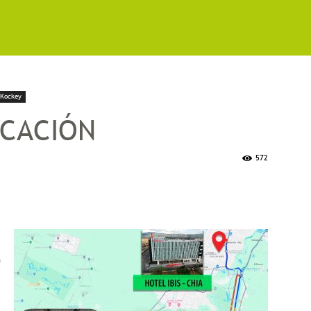
 Kockey
ICACIÓN
572