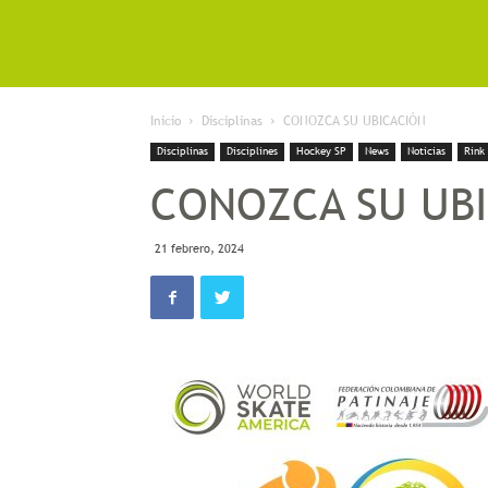
Inicio
Disciplinas
CONOZCA SU UBICACIÓN
Disciplinas
Disciplines
Hockey SP
News
Noticias
Rink
CONOZCA SU UB
21 febrero, 2024