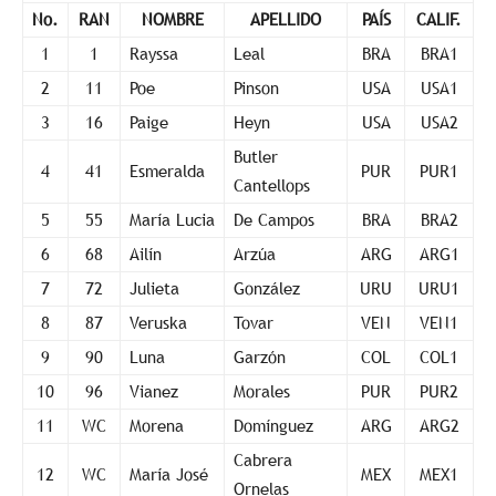
No.
RAN
NOMBRE
APELLIDO
PAÍS
CALIF.
1
1
Rayssa
Leal
BRA
BRA1
2
11
Poe
Pinson
USA
USA1
3
16
Paige
Heyn
USA
USA2
Butler
4
41
Esmeralda
PUR
PUR1
Cantellops
5
55
María Lucia
De Campos
BRA
BRA2
6
68
Ailín
Arzúa
ARG
ARG1
7
72
Julieta
González
URU
URU1
8
87
Veruska
Tovar
VEN
VEN1
9
90
Luna
Garzón
COL
COL1
10
96
Vianez
Morales
PUR
PUR2
11
WC
Morena
Domínguez
ARG
ARG2
Cabrera
12
WC
María José
MEX
MEX1
Ornelas