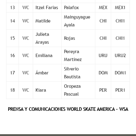
13
WC
Itzel Farias
Palafox
MEX
MEX1
Mainguyague
14
WC
Matilde
CHI
CHI1
Ayala
Julieta
15
WC
Rojas
CHI
CHI1
Arayas
Pereyra
16
WC
Emiliana
URU
URU2
Martínez
Silverio
17
WC
Ámbar
DOM
DOM1
Bautista
Oropeza
18
WC
Kiara
PER
PER1
Pascual
PRENSA Y COMUNICACIONES WORLD SKATE AMERICA – WSA