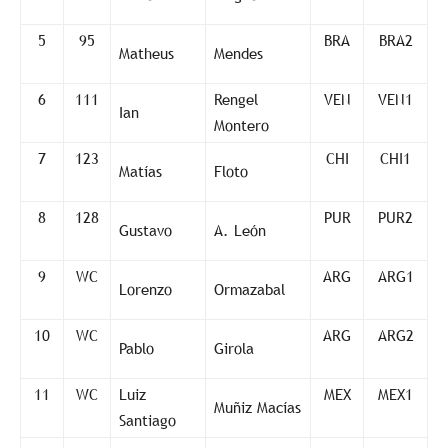
5
95
BRA
BRA2
Matheus
Mendes
6
111
Rengel
VEN
VEN1
Ian
Montero
7
123
CHI
CHI1
Matías
Floto
8
128
PUR
PUR2
Gustavo
A. León
9
WC
ARG
ARG1
Lorenzo
Ormazabal
10
WC
ARG
ARG2
Pablo
Girola
11
WC
Luiz
MEX
MEX1
Muñiz Macías
Santiago