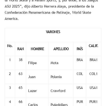
la World Skate y a Panam Sports, y, por ende, a los Juegos
ASU 2025”, dijo Alberto Herrera Alaya, presidente de la
Confederación Panamericana de Patinaje, World Skate
America.
VARONES
No.
CALIF.
RAN
NOMBRE
APELLIDO
PAÍS
1
38
BRA
BRA1
Filipe
Mota
2
63
COL
COL1
Juan
Polanía
3
65
USA
USA1
Lazer
Crawford
4
66
PUR
PUR1
Carlos
Puigdollers