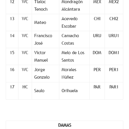
12
WC
Tlaloc
Mondragón
MEX
MEX2
Tenoch
Alcántara
13
WC
Acevedo
CHI
CHI2
Mateo
Escobar
14
WC
Francisco
Camacho
URU
URU1
José
Costas
15
WC
Víctor
Melo de Los
DOM
DOM1
Manuel
Santos
16
WC
Jorge
Morales
PER
PER1
Gonzalo
Núñez
17
HC
PAR
PAR1
Saulo
Orihuela
DAMAS