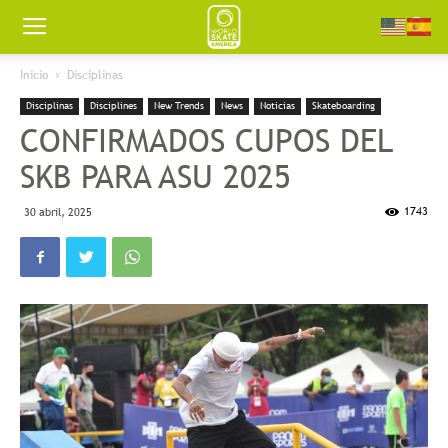
Worldskate
Inicio
Disciplinas
Disciplinas
Disciplines
New Trends
News
Noticias
Skateboarding
America
CONFIRMADOS CUPOS DEL
SKB PARA ASU 2025
1743
30 abril, 2025