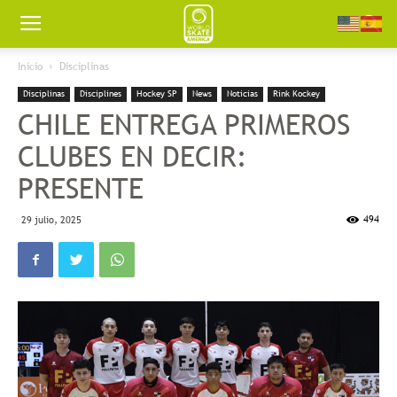
Worldskate
Inicio
Disciplinas
Disciplinas
Disciplines
Hockey SP
News
Noticias
Rink Kockey
America
CHILE ENTREGA PRIMEROS
CLUBES EN DECIR:
PRESENTE
494
29 julio, 2025