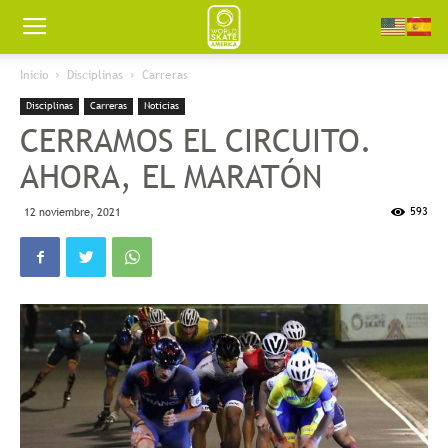
Worldskate
Inicio
Disciplinas
Carreras
Disciplinas
Carreras
Noticias
America
CERRAMOS EL CIRCUITO.
AHORA, EL MARATÓN
593
12 noviembre, 2021