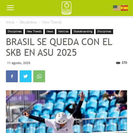
Worldskate
Inicio
Disciplines
New Trends
Disciplines
New Trends
News
Noticias
Skateboarding
Disciplinas
America
BRASIL SE QUEDA CON EL
SKB EN ASU 2025
370
11 agosto, 2025