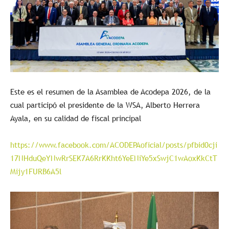
Este es el resumen de la Asamblea de Acodepa 2026, de la
cual participó el presidente de la WSA, Alberto Herrera
Ayala, en su calidad de fiscal principal
https://www.facebook.com/ACODEPAoficial/posts/pfbid0cji
17NHduQeYNwRrSEK7A6RrKKht6YeENiYe5xSwjC1wAoxKkCtT
Mijy1FURB6A5l