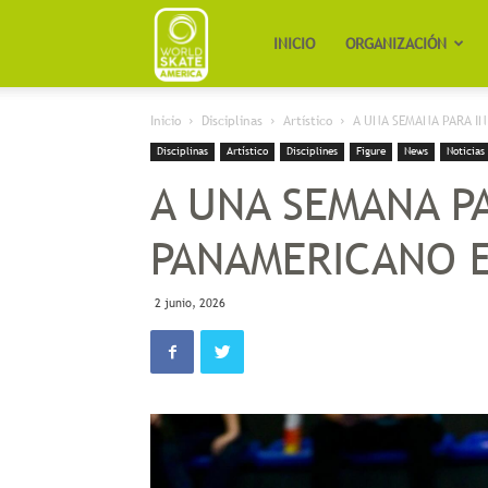
Worldskate
INICIO
ORGANIZACIÓN
Inicio
Disciplinas
Artístico
A UNA SEMANA PARA IN
America
Disciplinas
Artístico
Disciplines
Figure
News
Noticias
A UNA SEMANA PA
PANAMERICANO E
2 junio, 2026