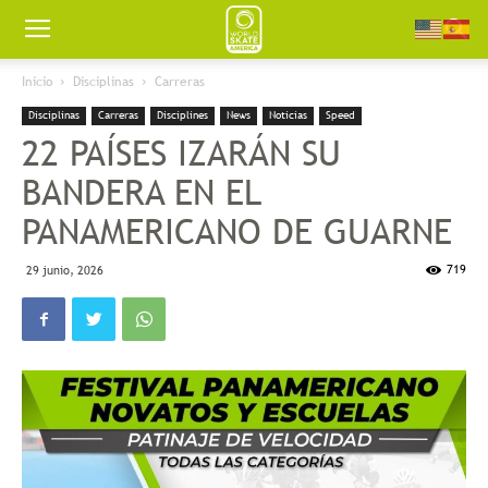
Worldskate
Inicio
Disciplinas
Carreras
Disciplinas
Carreras
Disciplines
News
Noticias
Speed
America
22 PAÍSES IZARÁN SU
BANDERA EN EL
PANAMERICANO DE GUARNE
719
29 junio, 2026