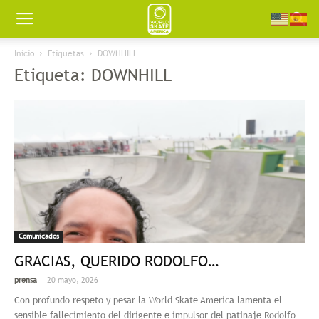
Worldskate
Inicio
Etiquetas
DOWNHILL
Etiqueta: DOWNHILL
America
Comunicados
GRACIAS, QUERIDO RODOLFO…
-
prensa
20 mayo, 2026
Con profundo respeto y pesar la World Skate America lamenta el
sensible fallecimiento del dirigente e impulsor del patinaje Rodolfo