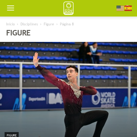
Worldskate
Inicio
Disciplines
Figure
Página 8
FIGURE
America
FIGURE