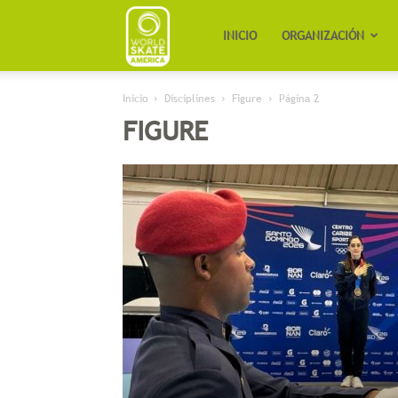
Worldskate
INICIO
ORGANIZACIÓN
Inicio
Disciplines
Figure
Página 2
America
FIGURE