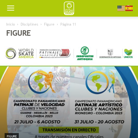
Worldskate
Inicio
Disciplines
Figure
Página 11
FIGURE
America
FIGURE