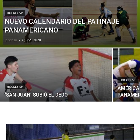
HOCKEY SP
NUEVO CALENDARIO DEL PATINAJE
PANAMERICANO
prensa
-
7 julio, 2020
HOCKEY SP
HOCKEY SP
AMÉRICA
‘SAN JUAN’ SUBIÓ EL DEDO
PANAMER