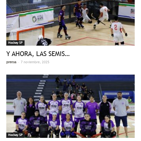
Hockey SP
Y AHORA, LAS SEMIS…
-
prensa
7 noviembre, 2025
Hockey SP