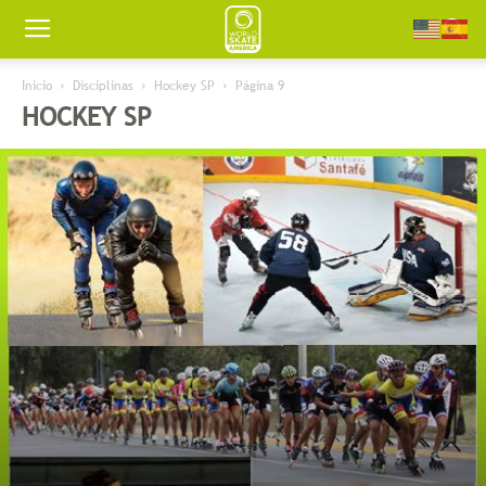
Worldskate
Inicio
Disciplinas
Hockey SP
Página 9
HOCKEY SP
America