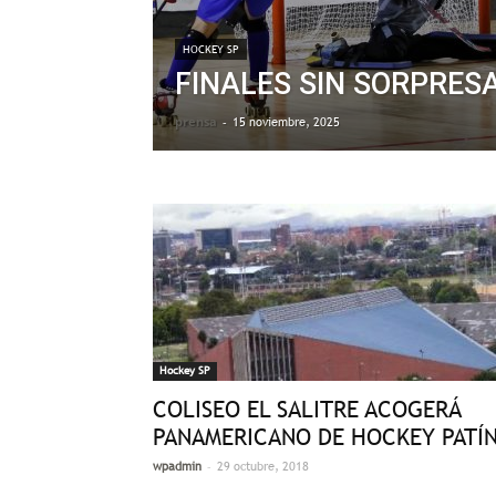
HOCKEY SP
FINALES SIN SORPRES
prensa
-
15 noviembre, 2025
Hockey SP
COLISEO EL SALITRE ACOGERÁ
PANAMERICANO DE HOCKEY PATÍ
-
wpadmin
29 octubre, 2018