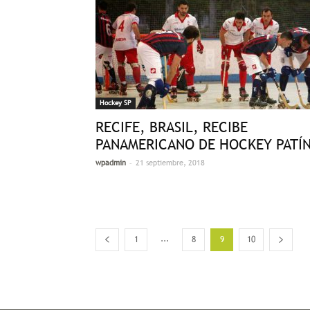
Hockey SP
RECIFE, BRASIL, RECIBE
PANAMERICANO DE HOCKEY PATÍ
-
wpadmin
21 septiembre, 2018
...
1
8
9
10