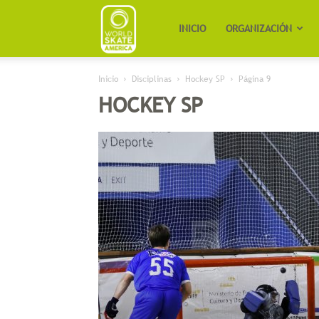
Worldskate
INICIO
ORGANIZACIÓN
Inicio
Disciplinas
Hockey SP
Página 9
America
HOCKEY SP