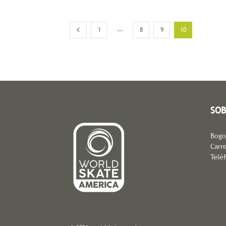
...
1
8
9
10
SOB
Bogo
Carre
Telé