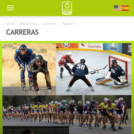
Worldskate
Inicio
Disciplinas
Carreras
Página 4
CARRERAS
America