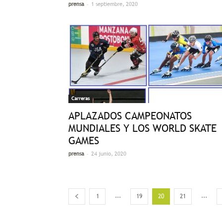
-
prensa
1 septiembre, 2020
Carreras
APLAZADOS CAMPEONATOS
MUNDIALES Y LOS WORLD SKATE
GAMES
-
prensa
24 junio, 2020
...
...
1
19
20
21