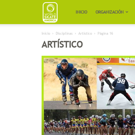
Worldskate
INICIO
ORGANIZACIÓN
Inicio
Disciplinas
Artístico
Página 16
America
ARTÍSTICO