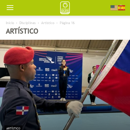
Worldskate
Inicio
Disciplinas
Artístico
Página 16
ARTÍSTICO
America
ARTÍSTICO